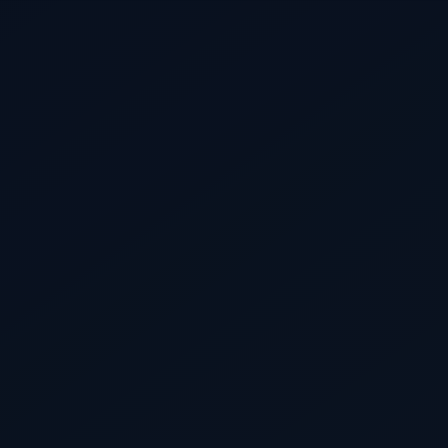
元。
表示：“文一男篮是由文一集团出资注册、安徽省体育局协助支
产等业务的同时，聚合优质资源重点打造安徽体育篮球事业。在２０
争取百尺竿头更进一步。”
外援
热度飙升；切尔西豪取连胜；态度坚定；团队化学反应显著
绝杀压哨，志在欧篮联名次提升，信心回归，团队化学反应显著(海权
莱比锡篮板制胜：国王杯节点到来，悬念犹存，年轻球员得到机会