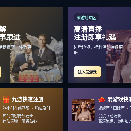
闻
足球赛事
综合资讯
田径赛事
关
于赛地聚焦——CBA常规赛国际比
豪取连胜；态度坚定；团队化学
5-12-12 04:42:16
签下三名外援，球队新赛季将以“超越”为主题，争取百尺竿头更进
电（记者周畅）安徽文一男篮１７日在合肥举行新赛季新闻发布
”为主题，争取百尺竿头更进一步。
，文一男篮新赛季签约了
乐鱼app
三名外援，是所有ＮＢＬ球队中
三名外援分别是克里斯·辛格尔顿、曼尼·哈里斯和李·罗伯茨。其中