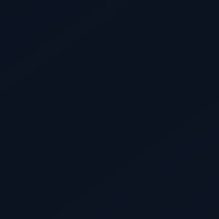
再来。
家。
部导航
底部导航
底部导航
底部导航
QQ
微信
微博
空间